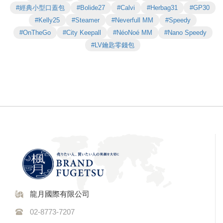
#經典小型口蓋包
#Bolide27
#Calvi
#Herbag31
#GP30
#Kelly25
#Steamer
#Neverfull MM
#Speedy
#OnTheGo
#City Keepall
#NéoNoé MM
#Nano Speedy
#LV鑰匙零錢包
龍月國際有限公司
02-8773-7207