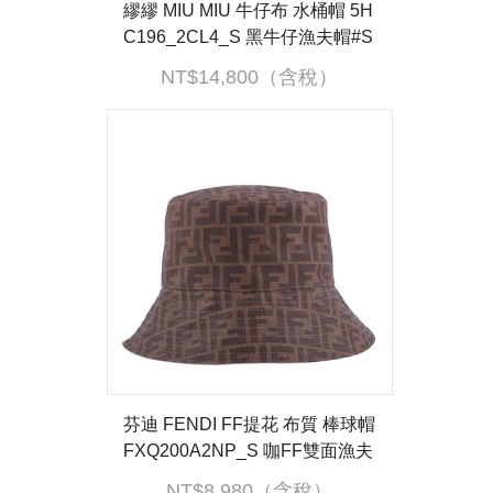
繆繆 MIU MIU 牛仔布 水桶帽 5H
C196_2CL4_S 黑牛仔漁夫帽#S
原廠盒子/防塵袋/購買證明正本
NT$14,800（含稅）
芬迪 FENDI FF提花 布質 棒球帽
FXQ200A2NP_S 咖FF雙面漁夫
帽#S 防塵袋
NT$8,980（含稅）