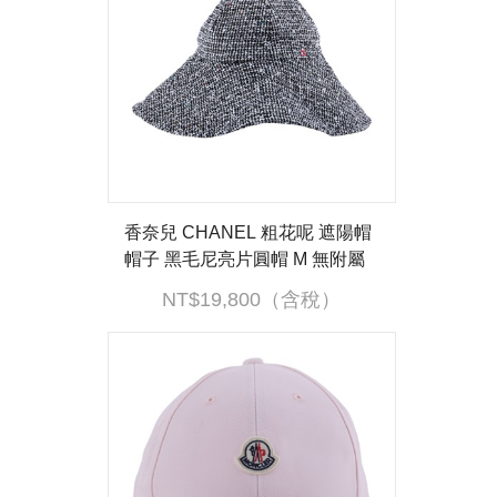
香奈兒 CHANEL 粗花呢 遮陽帽
帽子 黑毛尼亮片圓帽 M 無附屬
品
NT$19,800（含稅）