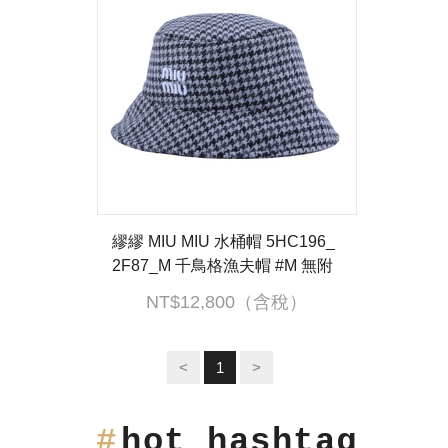
繆繆 MIU MIU 水桶帽 5HC196_
2F87_M 千鳥格漁夫帽 #M 無附
屬品
NT$12,800（含稅）
<
1
>
hot hashtag