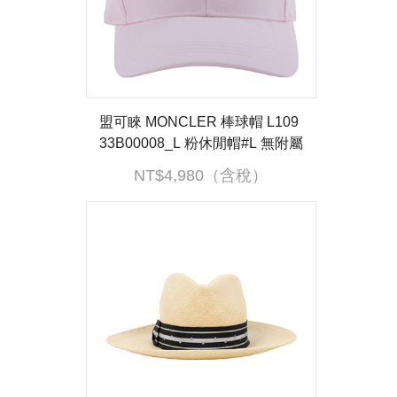
盟可睞 MONCLER 棒球帽 L109
33B00008_L 粉休閒帽#L 無附屬
品
NT$4,980（含稅）