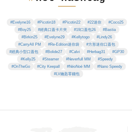
#Evelyne16
#Picotin18
#Picotin22
#22迷你
#Coco25
#Boy25
#經典口蓋卡片夾
#19口蓋包26
#Bastia
#Birkin25
#Evelyne29
#Kellytogo
#Lindy26
#CarryAll PM
#Re-Edition迷你袋
#方形迷你口蓋包
#經典小型口蓋包
#Bolide27
#Calvi
#Herbag31
#GP30
#Kelly25
#Steamer
#Neverfull MM
#Speedy
#OnTheGo
#City Keepall
#NéoNoé MM
#Nano Speedy
#LV鑰匙零錢包