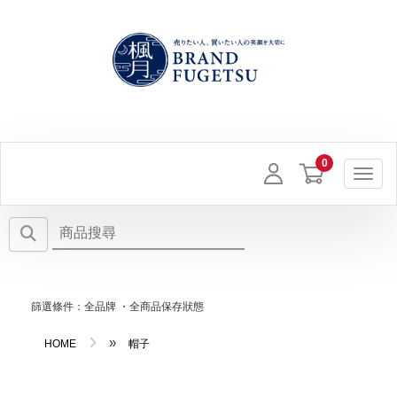
Toggl
篩選條件：全品牌 ・全商品保存狀態
»
HOME
帽子