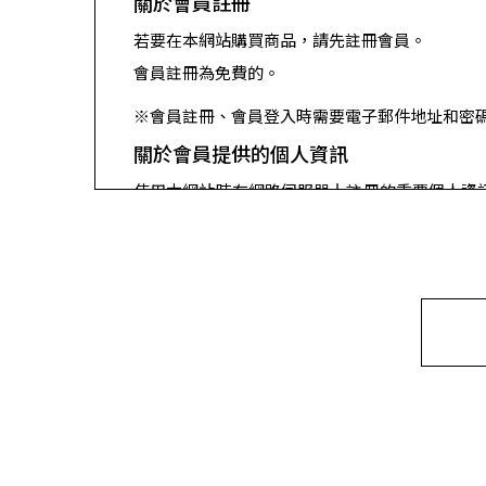
關於會員註冊
若要在本網站購買商品，請先註冊會員。
會員註冊為免費的。
※會員註冊、會員登入時需要電子郵件地址和密
關於會員提供的個人資訊
使用本網站時在網路伺服器上註冊的重要個人資
個人資訊。
※可能會為了統計資料，在無法特定到某個人的
關於拒絕顧客的會員註冊申請
當本網站收到會員註冊申請時，若提供的個人資
即使透過了會員註冊，若被證實出現上述有關情
有關禁止個人使用外的其他用途或商用
使用本網站的會員禁止複製或轉發本網站上發布