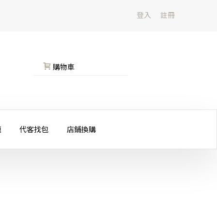
登入
註冊
購物車
題
代客找包
店鋪換購