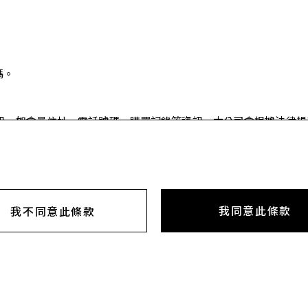
碼。
訊，如會員住址、電話號碼、購買記錄等資訊，本公司會根據法律規
情況下使用個人資訊。
我同意此條款
我不同意此條款
訊不實，或以前曾經被終止會員資格，或註冊非本人的資料等，本網
況時將立即被取消會員資格。
的任何資訊。