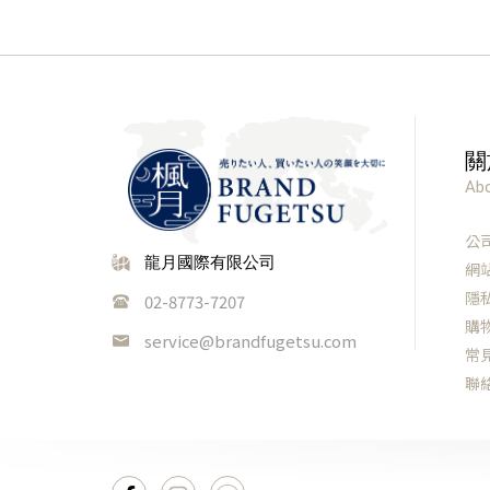
關於發佈內容
本公司可能會更改或中止本網站提供的發佈內容
關於暫時停止服務
1.如果發生以下任何一種情況，本公司將有權暫
(a)本網站的系統定期維護或緊急維護。
關
(b)因火災，停電等原因而導致無法繼續提供網站
(c)因地震、火山爆發、水災、海嘯等自然災害
Abo
(d)戰爭、動亂、暴動、混亂、勞資糾紛等導致
(e)其他在運營或技術上，本網站認為有必要停
公
2.以上所述内容以外的情況而導致本網站提供的
龍月國際有限公司
網
禁止事項
隱
02-8773-7207
1.本網站禁止以下行為。
購
service@brandfugetsu.com
常
(a)侵害其他會員，第三方或本公司的著作權或
(b)本網站遭到惡意病毒軟件等偽造、竄改。
聯
(c)為第三方提供不當利益時。
(d)以營利目的使用本網站的行為。
(e)違反公共秩序和善良風俗的行為。
(f)與犯罪行為有關的行為。
(g)違反法律法規的其他行為。