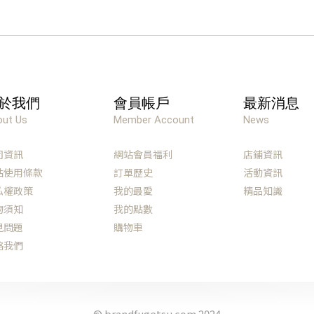
，將不會另行通知會員。此外，對於本公司提供的資訊，本公司並不
停中斷本網站服務，且不會事先通知會員。
於我們
會員帳戶
最新消息
服務。
導致無法繼續提供本網站服務。
ut Us
Member Account
News
無法再提供本網站服務。
止或中斷服務的情形。
司資訊
網站會員福利
店鋪資訊
服務延遲或中斷等，本公司不對會員或其他第三方因此出現的損害情
站使用條款
訂單歷史
活動資訊
私權政策
我的最愛
精品知識
物須知
我的點數
見問題
購物車
其他智慧財產權的行為
絡我們
© brandfugetsu.com 2024