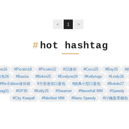
<
1
>
hot hashtag
ne16
#Picotin18
#Picotin22
#22迷你
#Coco25
#Boy25
#
蓋包26
#Bastia
#Birkin25
#Evelyne29
#Kellytogo
#Lindy26
#Re-Edition迷你袋
#方形迷你口蓋包
#經典小型口蓋包
#Bolide27
bag31
#GP30
#Kelly25
#Steamer
#Neverfull MM
#Speedy
#City Keepall
#NéoNoé MM
#Nano Speedy
#LV鑰匙零錢包