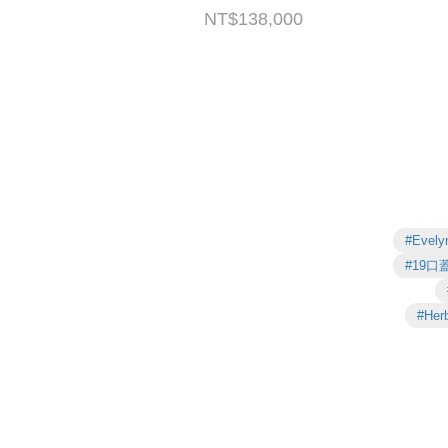
W AM 006 UH 防塵袋/原廠盒子/鎖組
NT$138,000
#Evely
#19口
#Her