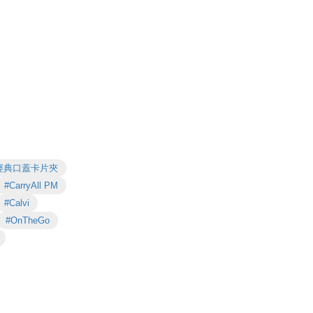
經典口蓋卡片夾
#CarryAll PM
#Calvi
#OnTheGo