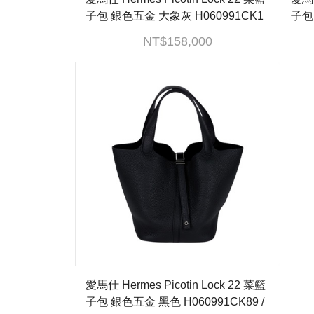
子包 銀色五金 大象灰 H060991CK1
子包 
8 /U AM 011 UH U 原廠盒子/防塵袋/
PIC
NT$158,000
鎖組/購買證明正本
愛馬仕 Hermes Picotin Lock 22 菜籃
子包 銀色五金 黑色 H060991CK89 /