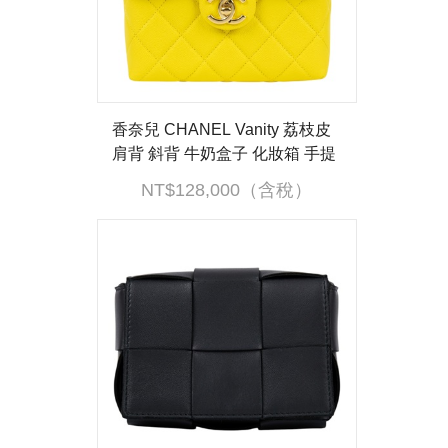
香奈兒 CHANEL Vanity 荔枝皮
肩背 斜背 牛奶盒子 化妝箱 手提
包 AS3729 晶片款 黃荔枝玫瑰金
NT$128,000（含稅）
鍊提把方包 原廠盒子/防塵袋