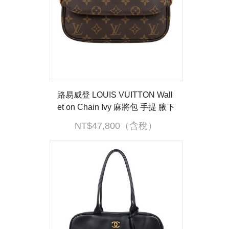
路易威登 LOUIS VUITTON Wall
et on Chain Ivy 麻將包 手提 腋下
單肩包 M81911 晶片款 防塵袋/
NT$47,800（含稅）
購買證明/背帶2