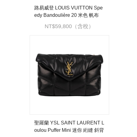
路易威登 LOUIS VUITTON Spe
edy Bandoulière 20 米色 帆布
手提 斜背 波士頓包 M46222 晶
NT$59,800（含稅）
片款 防塵袋/鎖組/背帶
聖羅蘭 YSL SAINT LAURENT L
oulou Puffer Mini 迷你 絎縫 斜背