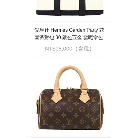
愛馬仕 Hermes Garden Party 花
園派對包 30 銀色五金 雲呢拿色
黑色 H069573CKCW /K刻 原廠
NT$98,000（含稅）
盒子/防塵袋/購買證明