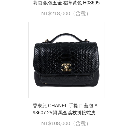
莉包 銀色五金 稻草黃色 H08695
8CK1A /KSA763KX 原廠盒子/防
NT$218,000（含稅）
塵袋/購買證明/鎖組/發票
香奈兒 CHANEL 手提 口蓋包 A
93607 25開 黑金荔枝拼接蛇皮
郵差包 保證卡
NT$108,000（含稅）