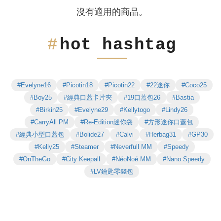
沒有適用的商品。
hot hashtag
#Evelyne16
#Picotin18
#Picotin22
#22迷你
#Coco25
#Boy25
#經典口蓋卡片夾
#19口蓋包26
#Bastia
#Birkin25
#Evelyne29
#Kellytogo
#Lindy26
#CarryAll PM
#Re-Edition迷你袋
#方形迷你口蓋包
#經典小型口蓋包
#Bolide27
#Calvi
#Herbag31
#GP30
#Kelly25
#Steamer
#Neverfull MM
#Speedy
#OnTheGo
#City Keepall
#NéoNoé MM
#Nano Speedy
#LV鑰匙零錢包