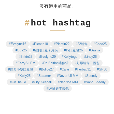
沒有適用的商品。
hot hashtag
#Evelyne16
#Picotin18
#Picotin22
#22迷你
#Coco25
#Boy25
#經典口蓋卡片夾
#19口蓋包26
#Bastia
#Birkin25
#Evelyne29
#Kellytogo
#Lindy26
#CarryAll PM
#Re-Edition迷你袋
#方形迷你口蓋包
#經典小型口蓋包
#Bolide27
#Calvi
#Herbag31
#GP30
#Kelly25
#Steamer
#Neverfull MM
#Speedy
#OnTheGo
#City Keepall
#NéoNoé MM
#Nano Speedy
#LV鑰匙零錢包