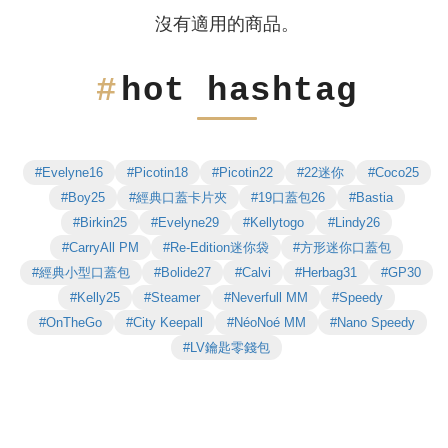
沒有適用的商品。
hot hashtag
#Evelyne16
#Picotin18
#Picotin22
#22迷你
#Coco25
#Boy25
#經典口蓋卡片夾
#19口蓋包26
#Bastia
#Birkin25
#Evelyne29
#Kellytogo
#Lindy26
#CarryAll PM
#Re-Edition迷你袋
#方形迷你口蓋包
#經典小型口蓋包
#Bolide27
#Calvi
#Herbag31
#GP30
#Kelly25
#Steamer
#Neverfull MM
#Speedy
#OnTheGo
#City Keepall
#NéoNoé MM
#Nano Speedy
#LV鑰匙零錢包