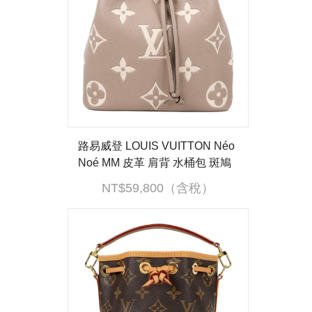
路易威登 LOUIS VUITTON Néo
Noé MM 皮革 肩背 水桶包 斑鳩
灰色/奶油色 M45555 晶片款 背
NT$59,800（含稅）
帶2/防塵袋/購買證明