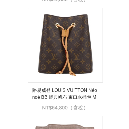
路易威登 LOUIS VUITTON Néo
noé BB 經典帆布 束口水桶包 M
46581 晶片款 原廠盒子/防塵袋/
NT$64,800（含稅）
購買證明影本/背帶2