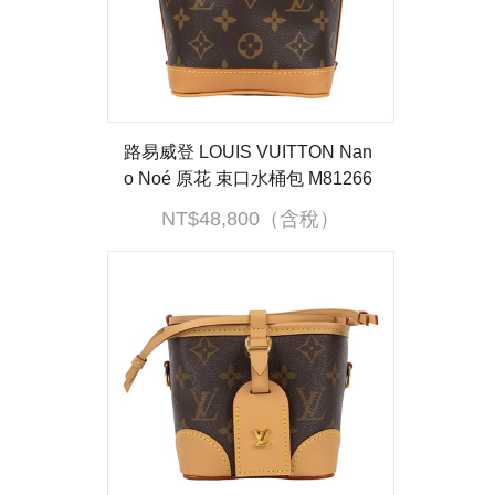
路易威登 LOUIS VUITTON Nan
o Noé 原花 束口水桶包 M81266
晶片款 原花 NANO NOE水桶包
NT$48,800（含稅）
原廠盒子/防塵袋/購買證明/背帶