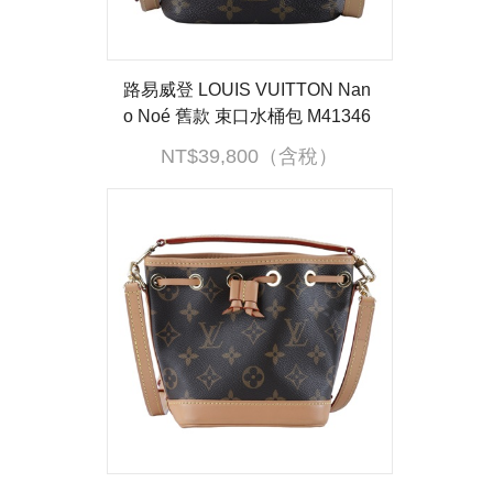
路易威登 LOUIS VUITTON Nan
o Noé 舊款 束口水桶包 M41346
NANO NOE 舊版 背帶改造 原背
NT$39,800（含稅）
帶移除，附原廠肩帶