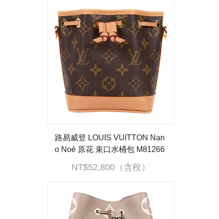
路易威登 LOUIS VUITTON Nan
o Noé 原花 束口水桶包 M81266
晶片款 原花Nano Noé 原廠盒子/
NT$52,800（含稅）
防塵袋/背帶3/購買證明影本