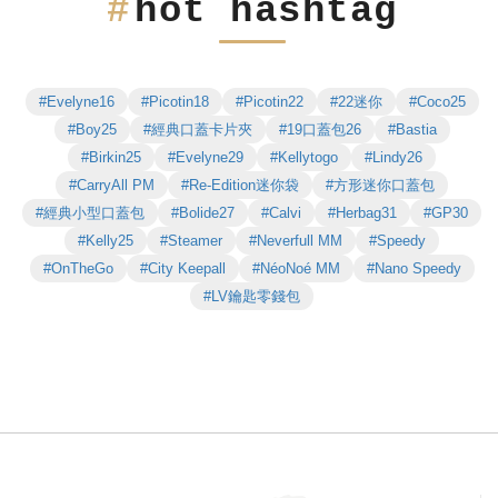
hot hashtag
#Evelyne16
#Picotin18
#Picotin22
#22迷你
#Coco25
#Boy25
#經典口蓋卡片夾
#19口蓋包26
#Bastia
#Birkin25
#Evelyne29
#Kellytogo
#Lindy26
#CarryAll PM
#Re-Edition迷你袋
#方形迷你口蓋包
#經典小型口蓋包
#Bolide27
#Calvi
#Herbag31
#GP30
#Kelly25
#Steamer
#Neverfull MM
#Speedy
#OnTheGo
#City Keepall
#NéoNoé MM
#Nano Speedy
#LV鑰匙零錢包