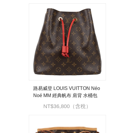
帶
路易威登 LOUIS VUITTON Néo
Noé MM 經典帆布 肩背 水桶包
紅色 M44021 紅原花NEONOE
NT$36,800（含稅）
水桶 防塵袋/背帶