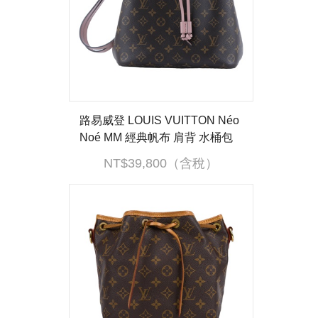
路易威登 LOUIS VUITTON Néo
Noé MM 經典帆布 肩背 水桶包
粉紅色 M44022 晶片款 原花拼粉
NT$39,800（含稅）
NEONOE 背帶