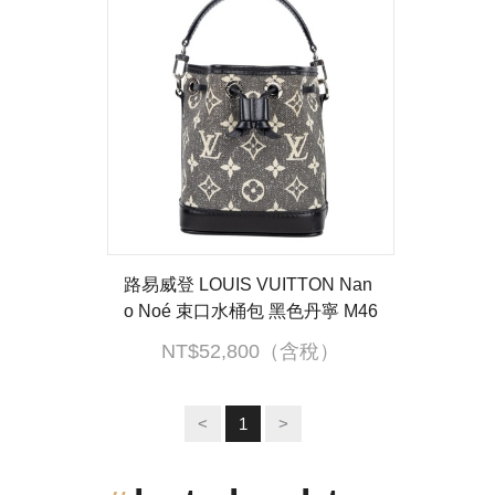
路易威登 LOUIS VUITTON Nan
o Noé 束口水桶包 黑色丹寧 M46
449 黑白原花帆布NANO NOE
NT$52,800（含稅）
背帶2/(晶片消磁)
<
1
>